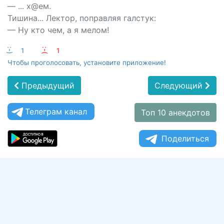
— ... х@ем.
Тишина... Лектор, поправляя галстук:
— Ну кто чем, а я мелом!
:-)
1
:-(
1
Чтобы проголосовать, установите приложение!
Предыдущий
Следующий
Телеграм канал
Топ 10 анекдотов
Поделиться