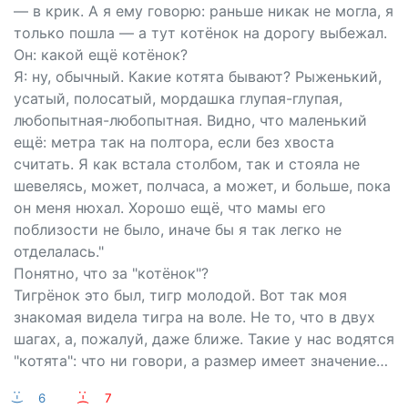
— в крик. А я ему говорю: раньше никак не могла, я
только пошла — а тут котёнок на дорогу выбежал.
Он: какой ещё котёнок?
Я: ну, обычный. Какие котята бывают? Рыженький,
усатый, полосатый, мордашка глупая-глупая,
любопытная-любопытная. Видно, что маленький
ещё: метра так на полтора, если без хвоста
считать. Я как встала столбом, так и стояла не
шевелясь, может, полчаса, а может, и больше, пока
он меня нюхал. Хорошо ещё, что мамы его
поблизости не было, иначе бы я так легко не
отделалась."
Понятно, что за "котёнок"?
Тигрёнок это был, тигр молодой. Вот так моя
знакомая видела тигра на воле. Не то, что в двух
шагах, а, пожалуй, даже ближе. Такие у нас водятся
"котята": что ни говори, а размер имеет значение…
:-)
6
:-(
7