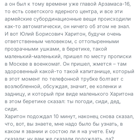
а он был к тому времени уже главой Арзамаса-16,
то есть советского ядерного центра, и все эти
армейские субординационные вещи происходили
как-то автоматически, он ничего об этом не знал.
И вот Юлий Борисович Харитон, будучи очень
ответственным человеком, с оттопыренными
прозрачными ушками, в беретике, такой
маленький-маленький, пришел по месту прописки
в Москве в военкомат. Он пришел, жмется – там
здоровенный какой-то такой капитанище, который
в этот момент по телефонной трубке болтает с
возлюбленной, обсуждая, значит, ее коленки и
задницу, и который при виде маленького Харитона
в этом беретике сказал: ты погоди, сиди, дед,
сиди.
Харитон подождал 10 минут, наконец снова сказал,
что, вот, вы знаете, мне надо было бы узнать, в
каком я звании и состою ли я на учете. Ему
сказали: ну вам же сказали подождать, да?