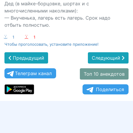
Дед (в майке-борцовке, шортах и с
многочисленными наколками):
— Внученька, лагерь есть лагерь. Срок надо
отбыть полностью.
:-)
1
:-(
1
Чтобы проголосовать, установите приложение!
Предыдущий
Следующий
Телеграм канал
Топ 10 анекдотов
Поделиться