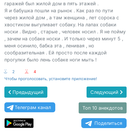
гаражей был жилой дом в пять этажей .
Я и бабушка пошли на рынок . Как раз по пути
через жилой дом , а там женщина , лет сорока с
хвостиком выгуливает собаку. На лапах собаки
носки . Видно , старые , человек носил . Я не пойму
, зачем на собаке носки . И только через минут 5 ,
меня осинило, бабка эта , ленивая , но
сообразительная . Ей просто после каждой
прогулки было лень собаке ноги мыть !
:-)
2
:-(
4
Чтобы проголосовать, установите приложение!
Предыдущий
Следующий
Телеграм канал
Топ 10 анекдотов
Поделиться