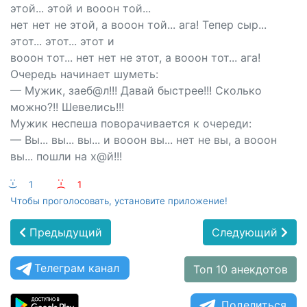
этой... этой и вооон той...
нет нет не этой, а вооон той... ага! Тепер сыр...
этот... этот... этот и
вооон тот... нет нет не этот, а вооон тот... ага!
Очередь начинает шуметь:
— Мужик, заеб@л!!! Давай быстрее!!! Сколько
можно?!! Шевелись!!!
Мужик неспеша поворачивается к очереди:
— Вы... вы... вы... и вооон вы... нет не вы, а вооон
вы... пошли на х@й!!!
:-)
1
:-(
1
Чтобы проголосовать, установите приложение!
Предыдущий
Следующий
Телеграм канал
Топ 10 анекдотов
Поделиться