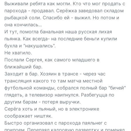
Выживали ребята как могли. Кто что мог продать с
парохода - продавал. Серёжка заведовал складом
рыбацкой соли. Спасибо ей - выжил. Но потом и
она кончилась...
И тут, помогла банальная наша русская лихая
пьянка. Как всегда- на последние беньги купили
бухла и "накушались".
Не хватило.
Послали Сергея, как самого младшего в
ближайший бар.
Заходит в бар. Хозяин в трансе - через час
трансляция какого то там матча местной
футбольной команды, собрался полный бар "бичей"
глядеть, а телевизор наипнулся. Разбегуцца по
другим барам - потеря выручки.
Серёга хоть и пьяный, но в электронике
соображает ништяк.
Быстро организовал с парохода паяльнег с
припоем. Перепаял кадровую развертку и поменял