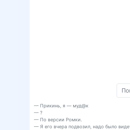
— Прикинь, я — муд@к
— ?
— По версии Ромки.
— Я его вчера подвозил, надо было видет