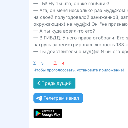
— ГЫ! Ну ты что, он же гонЬщик!
— Ага, он меня несколько раз муд@ком
на своей полугодовалой заниженной, за
окружающих) не муд@к! Он, "не признаю
— А ты куда возил-то его?
— В ГИБДД. У него права отобрали. Его з
патруль зарегистрировал скорость 183 к
— Ты действительно муд@к! Я бы его хрен
:-)
3
:-(
4
Чтобы проголосовать, установите приложение!
Предыдущий
Телеграм канал