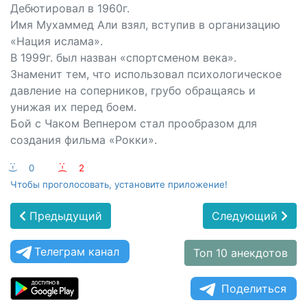
Дебютировал в 1960г.
Имя Мухаммед Али взял, вступив в организацию
«Нация ислама».
В 1999г. был назван «спортсменом века».
Знаменит тем, что использовал психологическое
давление на соперников, грубо обращаясь и
унижая их перед боем.
Бой с Чаком Вепнером стал прообразом для
создания фильма «Рокки».
:-)
0
:-(
2
Чтобы проголосовать, установите приложение!
Предыдущий
Следующий
Телеграм канал
Топ 10 анекдотов
Поделиться