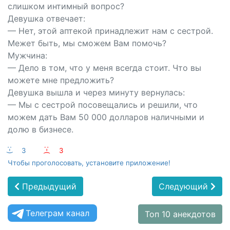
слишком интимный вопрос?
Девушка отвечает:
— Нет, этой аптекой принадлежит нам с сестрой.
Межет быть, мы сможем Вам помочь?
Мужчина:
— Дело в том, что у меня всегда стоит. Что вы
можете мне предложить?
Девушка вышла и через минуту вернулась:
— Мы с сестрой посовещались и решили, что
можем дать Вам 50 000 долларов наличными и
долю в бизнесе.
:-)
3
:-(
3
Чтобы проголосовать, установите приложение!
Предыдущий
Следующий
Телеграм канал
Топ 10 анекдотов