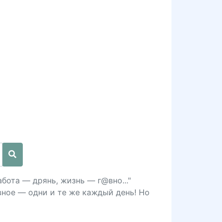
бота — дрянь, жизнь — г@вно..."
авное — одни и те же каждый день! Но