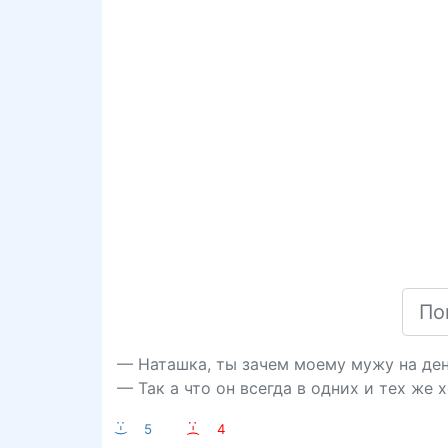
— Наташка, ты зачем моему мужу на де
— Так а что он всегда в одних и тех же 
:-)
5
:-(
4