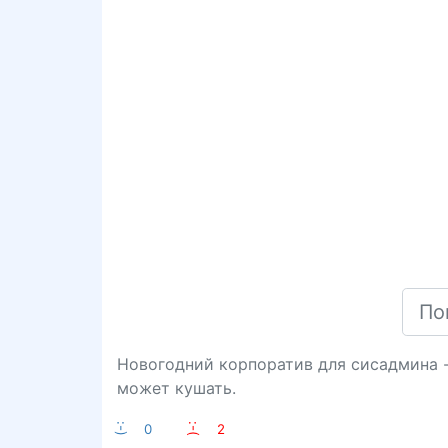
Новогодний корпоратив для сисадмина - 
может кушать.
:-)
0
:-(
2