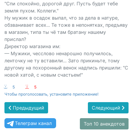
"Спи спокойно, дорогой друг. Пусть будет тебе
земля пухом. Коллеги."
Ну мужик в осадок выпал, что за дела в натуре,
обзванивает всех... Те тоже в непонятках, предъяву
в магазин, типа ты чё там братану нашему
прислал?
Директор магазина им:
— Мужики, чесслово ненарошно получилось,
ленточку не ту вставили... Зато прикиньте, тому
другому на похоронный венок надпись пришили: "С
новой хатой, с новым счастьем!"
:-)
5
:-(
5
Чтобы проголосовать, установите приложение!
Предыдущий
Следующий
Телеграм канал
Топ 10 анекдотов