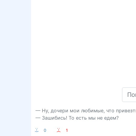
— Ну, дочери мои любимые, что привезт
— Зашибись! То есть мы не едем?
:-)
0
:-(
1