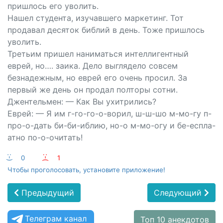
пришлось его уволить.
Нашел студента, изучавшего маркетинг. Тот
продавал десяток библий в день. Тоже пришлось
уволить.
Третьим пришел наниматься интеллигентный
еврей, но…. заика. Дело выглядело совсем
безнадежным, но еврей его очень просил. За
первый же день он продал полторы сотни.
Джентельмен: — Как Вы ухитрились?
Еврей: — Я им г-го-го-о-ворил, ш-ш-шо м-мо-гу п-
про-о-дать би-би-иблию, но-о м-мо-огу и бе-еспла-
атно по-о-очитать!
:-)
0
:-(
1
Чтобы проголосовать, установите приложение!
Предыдущий
Следующий
Телеграм канал
Топ 10 анекдотов