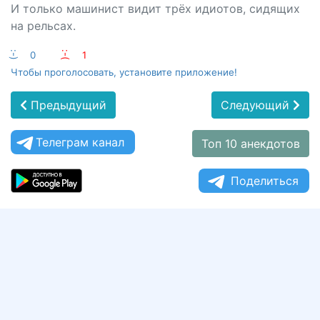
И только машинист видит трёх идиотов, сидящих
на рельсах.
:-)
0
:-(
1
Чтобы проголосовать, установите приложение!
Предыдущий
Следующий
Телеграм канал
Топ 10 анекдотов
Поделиться