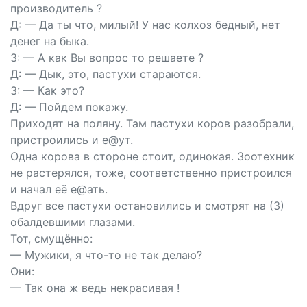
производитель ?
Д: — Да ты что, милый! У нас колхоз бедный, нет
денег на быка.
З: — А как Вы вопрос то решаете ?
Д: — Дык, это, пастухи стараются.
З: — Как это?
Д: — Пойдем покажу.
Приходят на поляну. Там пастухи коров разобрали,
пристроились и е@ут.
Одна корова в стороне стоит, одинокая. Зоотехник
не растерялся, тоже, соответственно пристроился
и начал её е@ать.
Вдруг все пастухи остановились и смотрят на (З)
обалдевшими глазами.
Тот, смущённо:
— Мужики, я что-то не так делаю?
Они:
— Так она ж ведь некрасивая !