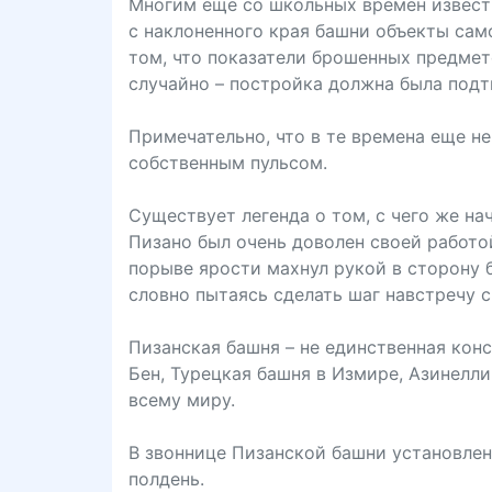
Многим еще со школьных времен известн
с наклоненного края башни объекты сам
том, что показатели брошенных предмет
случайно – постройка должна была подтв
Примечательно, что в те времена еще н
собственным пульсом.
Существует легенда о том, с чего же н
Пизано был очень доволен своей работо
порыве ярости махнул рукой в сторону б
словно пытаясь сделать шаг навстречу 
Пизанская башня – не единственная кон
Бен, Турецкая башня в Измире, Азинелли
всему миру.
В звоннице Пизанской башни установле
полдень.