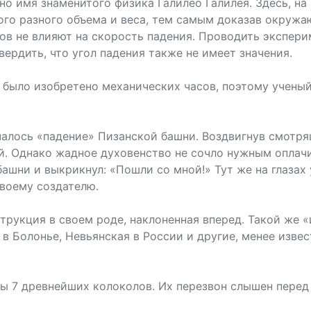
о имя знаменитого физика Галилео Галилея. Здесь, на 
ого разного объема и веса, тем самым доказав окруж
ов не влияют на скорость падения. Проводить экспери
ердить, что угол падения также не имеет значения.
е было изобретено механических часов, поэтому учены
ачалось «падение» Пизанской башни. Воздвигнув смотр
й. Однако жадное духовенство не сочло нужным оплачив
ашни и выкрикнул: «Пошли со мной!» Тут же на глазах 
своему создателю.
струкция в своем роде, наклоненная вперед. Такой же
 в Болонье, Невьянская в России и другие, менее изве
ны 7 древнейших колоколов. Их перезвон слышен перед