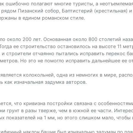
как ошибочно полагают многие туристы, а неотъемлема
 рядом Пизанский собор, Баптистерий (крестильная) и
ержаны в едином романском стиле.
 около 200 лет. Основанная около 800 столетий назад 
Тогда ее строительство остановилось на высоте 11 мет
д, и строители отчаянно пытались исправить перекос 
метров. Но это не помогло исправить дальнейшее ее от
является колокольней, одна из немногих в мире, расп
ь как изначальная задумка авторов.
ется, что кривизна постройки связана с особенностям
ни грунт в разы тверже, чем в южной ее части. Интерес
 показателей на 1 мм, но этого слишком мало, чтобы н
цифичный наклон башни был изначально задуман по план