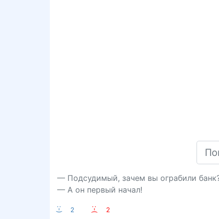
— Подсудимый, зачем вы ограбили банк
— А он первый начал!
:-)
2
:-(
2