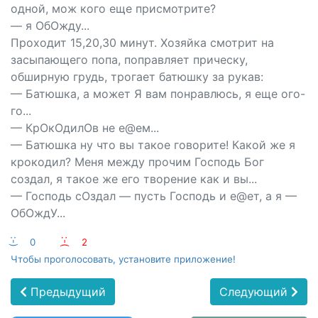
одной, мож кого еще присмотрите?
— я ОбОжду...
Проходит 15,20,30 минут. Хозяйка смотрит на
засыпающего попа, поправляет прическу,
обширную грудь, трогает батюшку за рукав:
— Батюшка, а может Я вам понравлюсь, я еще ого-
го...
— КрОкОдилОв не е@ем...
— Батюшка ну что вы такое говорите! Какой же я
крокодил? Меня между прочим Господь Бог
создал, я такое же его творение как и вы...
— Господь сОздал — пусть Господь и е@ет, а я —
ОбОждУ...
:-)
0
:-(
2
Чтобы проголосовать, установите приложение!
Предыдущий
Следующий