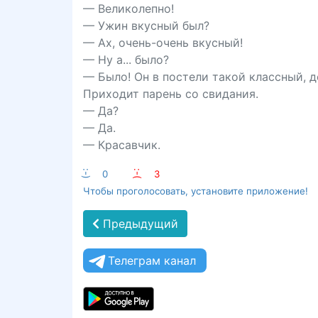
— Великолепно!
— Ужин вкусный был?
— Ах, очень-очень вкусный!
— Ну а... было?
— Было! Он в постели такой классный, д
Приходит парень со свидания.
— Да?
— Да.
— Красавчик.
:-)
0
:-(
3
Чтобы проголосовать, установите приложение!
Предыдущий
Телеграм канал