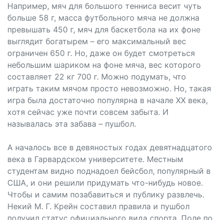
Например, мяч для большого тенниса весит чуть
больше 58 г, масса футбольного мяча не должна
превышать 450 г, мяч для баскетбола на их фоне
выглядит богатырем – его максимальный вес
ограничен 650 г. Но, даже он будет смотреться
небольшим шариком на фоне мяча, вес которого
составляет 22 кг 700 г. Можно подумать, что
играть таким мячом просто невозможно. Но, такая
игра была достаточно популярна в начале ХХ века,
хотя сейчас уже почти совсем забыта. И
называлась эта забава – пушбол.
А началось все в девяностых годах девятнадцатого
века в Гарвардском университете. Местным
студентам видно поднадоел бейсбол, популярный в
США, и они решили придумать что-нибудь новое.
Чтобы и самим позабавиться и публику развлечь.
Некий М. Г. Крейн составил правила и пушбол
получил статус официального вида спорта. Поле по