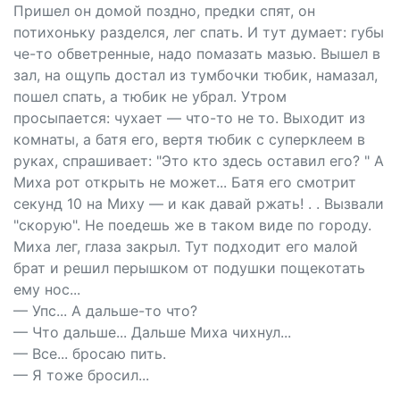
Пришел он домой поздно, предки спят, он
потихоньку разделся, лег спать. И тут думает: губы
че-то обветренные, надо помазать мазью. Вышел в
зал, на ощупь достал из тумбочки тюбик, намазал,
пошел спать, а тюбик не убрал. Утром
просыпается: чухает — что-то не то. Выходит из
комнаты, а батя его, вертя тюбик с суперклеем в
руках, спрашивает: "Это кто здесь оставил его? " А
Миха рот открыть не может... Батя его смотрит
секунд 10 на Миху — и как давай ржать! . . Вызвали
"скорую". Не поедешь же в таком виде по городу.
Миха лег, глаза закрыл. Тут подходит его малой
брат и решил перышком от подушки пощекотать
ему нос...
— Упс... А дальше-то что?
— Что дальше... Дальше Миха чихнул...
— Все... бросаю пить.
— Я тоже бросил...