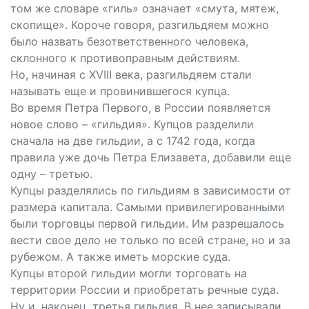
том же словаре «гиль» означает «смута, мятеж,
скопище». Короче говоря, разгильдяем можно
было назвать безответственного человека,
склонного к противоправным действиям.
Но, начиная с XVIII века, разгильдяем стали
называть еще и провинившегося купца.
Во время Петра Первого, в России появляется
новое слово – «гильдия». Купцов разделили
сначала на две гильдии, а с 1742 года, когда
правила уже дочь Петра Елизавета, добавили еще
одну – третью.
Купцы разделялись по гильдиям в зависимости от
размера капитала. Самыми привилегированными
были торговцы первой гильдии. Им разрешалось
вести свое дело не только по всей стране, но и за
рубежом. А также иметь морские суда.
Купцы второй гильдии могли торговать на
территории России и приобретать речные суда.
Ну и, наконец, третья гильдия. В нее записывали