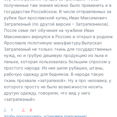
полученные там знания можно было применить и в
государстве Российском. В числе отправленных за
рубеж был ярославский купец Иван Максимович
Затрапезный (по другой версии – Затрапезников).
После семи лет обучения на чужбине Иван
Максимович вернулся в Россию и открыл в родном
Ярославле полотняную мануфактуру.Выпускал
Затрапезный не только ткань для государственных
нужд, но и грубую дешевую продукцию из льна и
пеньки, которая пользовалась большим спросом у
простого народа. Из нее шили рубашки, штаны,
рабочую одежду для бедняков. В народе такую
ткань прозвали «затрапезой». Ну а про человека, у
которого просто не было возможности носить
другую одежду, говорили, что вид у него
«затрапезный».
:-)
1
:-(
3
Чтобы проголосовать, установите приложение!