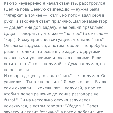
Как-то неуверенно я начал отвечать, расстроился
(шел на повышенную стипендию — нужна была
"пятерка", а точнее — "отл"), но потом взял себя в
руки, и закончил ответ прилично. Дал экзаменатор
— доцент мне доп. задачу. Я ее решил правильно.
Доцент говорит: ну что же — "четыре" (в смысле —
"хор"). Я ему прояснил ситуацию, что надо "пять".
Он слегка задумался, а потом говорит: попробуйте
решить только что решенную задачу с другими
начальными условиями и сказал с какими. Если
хотите "пять", то — подумайте. Думал я думал, но
не решается.
И говорю доценту: ставьте "пять" — я подумал. Он
удивился: "Ты же не решил! " Я ему в ответ: "Вы же
сами сказали — хочешь пять, подумай, а про то
чтобы я довел решение до конца разговора не
было! ". Он на несколько секунд задумался,
усмехнулся, а потом говорит: "Убедил! ". Берет
зачетку и ставит "отлично", а потом добавил, что