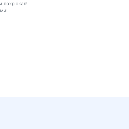
 и похрюкал!
ами!