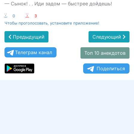
— Сынок! . . Иди задом — быстрее дойдешь!
:-)
0
:-(
3
Чтобы проголосовать, установите приложение!
Предыдущий
Следующий
Телеграм канал
Топ 10 анекдотов
Поделиться