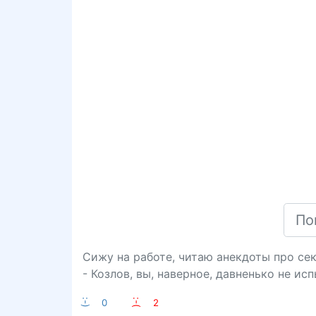
Сижу на работе, читаю анекдоты про се
- Козлов, вы, наверное, давненько не ис
:-)
0
:-(
2