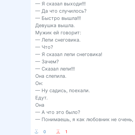
— Я сказал выходи!!!
— Да что случилось?
— Быстро вышла!!!
Девушка вышла.
Мужик ей говорит:
— Лепи снеговика.
— Что?
— Я сказал лепи снеговика!
— Зачем?
— Сказал лепи!!!
Она слепила.
Он:
— Ну садись, поехали.
Едут.
Она
— А что это было?
— Понимаешь, я как любовник не очень, 
:-)
0
:-(
1