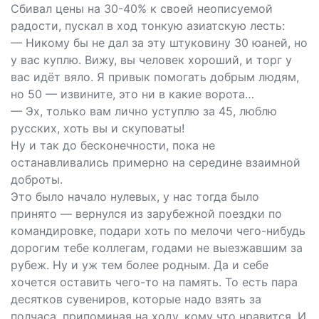
Сбивал цены на 30-40% к своей неописуемой
радости, пускал в ход тонкую азиатскую лесть:
— Никому бы не дал за эту штуковину 30 юаней, но
у вас куплю. Вижу, вы человек хороший, и торг у
вас идёт вяло. Я привык помогать добрым людям,
но 50 — извините, это ни в какие ворота…
— Эх, только вам лично уступлю за 45, люблю
русских, хоть вы и скуповаты!
Ну и так до бесконечности, пока не
останавливались примерно на середине взаимной
доброты.
Это было начало нулевых, у нас тогда было
принято — вернулся из зарубежной поездки по
командировке, подари хоть по мелочи чего-нибудь
дорогим тебе коллегам, годами не выезжавшим за
рубеж. Ну и уж тем более родным. Да и себе
хочется оставить чего-то на память. То есть пара
десятков сувениров, которые надо взять за
полчаса, припоминая на ходу, кому что нравится. И