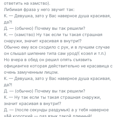
ответить на хамство).
Либимая фраза у него звучит так:
К. — Девушка, зато у Вас наверное душа красивая,
да?!
Д. — (обычно) Почему вы так решили?
К. — (хамство) Ну так если ты такая страшная
снаружи, значит красивая в внутри!?
Обычно ему все сходило с рук, и в лучшем случае
он слышал шипение типа сам урод!( козел и т.п.)
Но вчера в обед он решил опять съязвить
официантке которая действительно не красавица с
очень замученным лицом.
К. — Девушка, зато у Вас наверное душа красивая,
да?!
Д. — (обычно) Почему вы так решили?
К. — Ну так если ты такая страшная снаружи,
значит красивая в внутри!?
Д. — (после секунды раздумья) а у тебя наверное
х&й короткий — раз язык такой длинный!