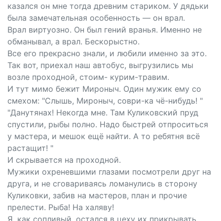
казался он мне тогда древним стариком. У дядьки
была замечательная особенность — он врал.
Врал виртуозно. Он был гений вранья. Именно не
обманывал, а врал. Бескорыстно.
Все его прекрасно знали, и любили именно за это.
Так вот, приехал наш автобус, выгрузились мы
возле проходной, стоим- курим-травим.
И тут мимо бежит Мироныч. Один мужик ему со
смехом: "Слышь, Мироныч, соври-ка чё-нибудь! "
"Данутянах! Некогда мне. Там Куликовский пруд
спустили, рыбы полно. Надо быстрей отпроситься
у мастера, и мешок ещё найти. А то ребятня всё
растащит! "
И скрывается на проходной.
Мужики охреневшими глазами посмотрели друг на
друга, и не сговариваясь ломанулись в сторону
Куликовки, забив на мастеров, план и прочие
прелести. Рыба! На халяву!
Я, как сопливый, остался в цеху их прикрывать.