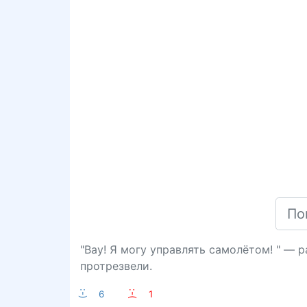
"Вау! Я могу управлять самолётом! " — 
протрезвели.
:-)
6
:-(
1