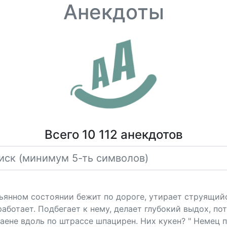
Анекдоты
Всего 10 112 анекдотов
ьянном состоянии бежит по дороге, утирает струящийс
работает. Подбегает к нему, делает глубокий выдох, по
ваене вдоль по штрассе шпацирен. Них кукен? " Немец п