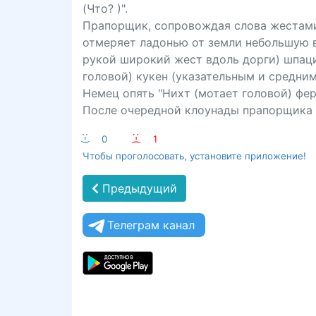
(Что? )".
Прапорщик, сопровождая слова жестами:
отмеряет ладонью от земли небольшую в
рукой широкий жест вдоль дорги) шпаци
головой) кукен (указательным и средним
Немец опять "Нихт (мотает головой) фер
После очередной клоунады прапорщика з
:-)
0
:-(
1
Чтобы проголосовать, установите приложение!
Предыдущий
Телеграм канал