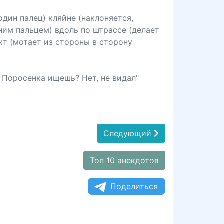
дин палец) кляйне (наклоняется,
ним пальцем) вдоль по штрассе (делает
хт (мотает из стороны в сторону
 Поросенка ищешь? Нет, не видал"
Следующий
Топ 10 анекдотов
Поделиться