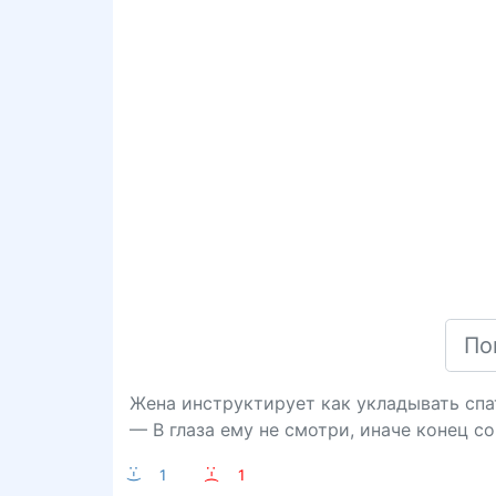
Жена инструктирует как укладывать спа
— В глаза ему не смотри, иначе конец с
:-)
1
:-(
1